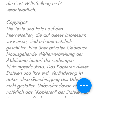
die Curt Wills-Stiftung nicht
verantwortlich.
Copyright:
Die Texte und Fotos auf den
Internetseiten, die auf dieses Impressum
verweisen, sind urheberrechtlich
geschützt. Eine über privaten Gebrauch
hinausgehende Weiterverbreitung der
Abbildung bedarf der vorherigen
Nutzungserlaubnis. Das Kopieren dieser
Dateien und ihre evtl. Veränderung ist
daher ohne Genehmigung des Urhebers
nicht gestattet. Unberührt davon bleibt
natürlich das "Kopieren" der Dateien auf
den eigenen Rechner, um sich die
WWW-Seiten auf einem Browser
anzusehen.
Gestaltung und Web-Design:
Text:
Stephan Krawczyk